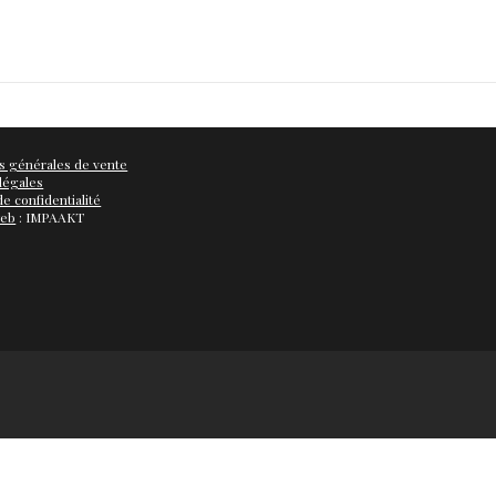
s générales de vente
légales
de confidentialité
web
: IMPAAKT